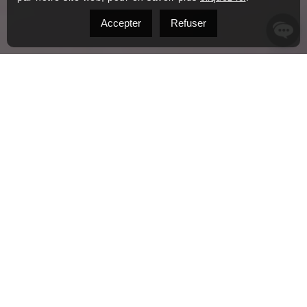
Accepter
Refuser
À Propos
Ici pour vous servir
Mazen Al-Haddad
Courtier immobilier résidentiel
L’immobilier, pour moi, c’est bien plus qu’un métier. C’est une
façon de créer des liens, de bâtir la confiance et de jouer un
rôle significatif dans des moments clés de la vie de mes